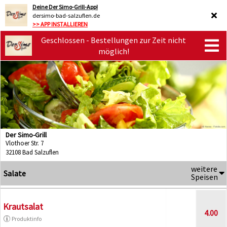
Deine Der Simo-Grill-App!
dersimo-bad-salzuflen.de
>> APP INSTALLIEREN
Geschlossen - Bestellungen zur Zeit nicht
möglich!
Der Simo-Grill
Vlothoer Str. 7
32108 Bad Salzuflen
weitere
Salate
Speisen
Krautsalat
4.00
Produktinfo