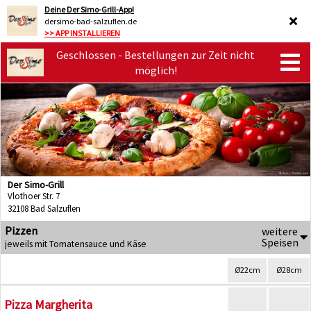
Deine Der Simo-Grill-App!
dersimo-bad-salzuflen.de
>> APP INSTALLIEREN
Geschlossen - Bestellungen zur Zeit nicht
möglich!
Der Simo-Grill
Vlothoer Str. 7
32108 Bad Salzuflen
Pizzen
weitere
Speisen
jeweils mit Tomatensauce und Käse
Ø22cm
Ø28cm
Pizza Margherita